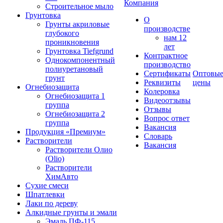
Компания
Строительное мыло
Грунтовка
О
Грунты акриловые
производстве
глубокого
нам 12
проникновения
лет
Грунтовка Tiefgrund
Контрактное
Однокомпонентный
производство
полиуретановый
Сертификаты
Оптовы
грунт
Реквизиты
цены
Огнебиозащита
Колеровка
Огнебиозащита 1
Видеоотзывы
группа
Отзывы
Огнебиозащита 2
Вопрос ответ
группа
Вакансия
Продукция «Премиум»
Словарь
Растворители
Вакансия
Растворители Олио
(Olio)
Растворители
ХимАвто
Сухие смеси
Шпатлевки
Лаки по дереву
Алкидные грунты и эмали
Эмаль ПФ-115