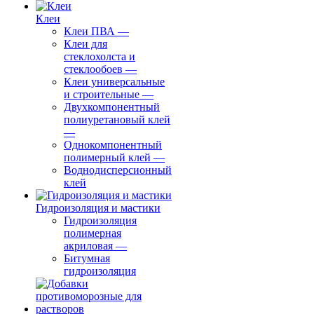
Клеи
Клеи ПВА
—
Клеи для
стеклохолста и
стеклообоев
—
Клеи универсальные
и строительные
—
Двухкомпонентный
полиуретановый клей
—
Однокомпонентный
полимерный клей
—
Воднодисперсионный
клей
Гидроизоляция и мастики
Гидроизоляция
полимерная
акриловая
—
Битумная
гидроизоляция