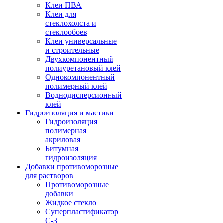
Клеи ПВА
Клеи для
стеклохолста и
стеклообоев
Клеи универсальные
и строительные
Двухкомпонентный
полиуретановый клей
Однокомпонентный
полимерный клей
Воднодисперсионный
клей
Гидроизоляция и мастики
Гидроизоляция
полимерная
акриловая
Битумная
гидроизоляция
Добавки противоморозные
для растворов
Противоморозные
добавки
Жидкое стекло
Суперпластификатор
С-3