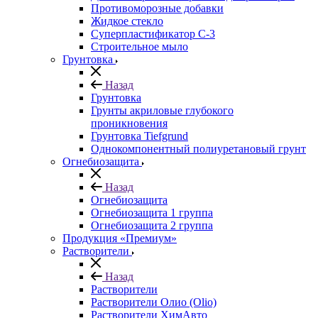
Противоморозные добавки
Жидкое стекло
Суперпластификатор С-3
Строительное мыло
Грунтовка
Назад
Грунтовка
Грунты акриловые глубокого
проникновения
Грунтовка Tiefgrund
Однокомпонентный полиуретановый грунт
Огнебиозащита
Назад
Огнебиозащита
Огнебиозащита 1 группа
Огнебиозащита 2 группа
Продукция «Премиум»
Растворители
Назад
Растворители
Растворители Олио (Olio)
Растворители ХимАвто