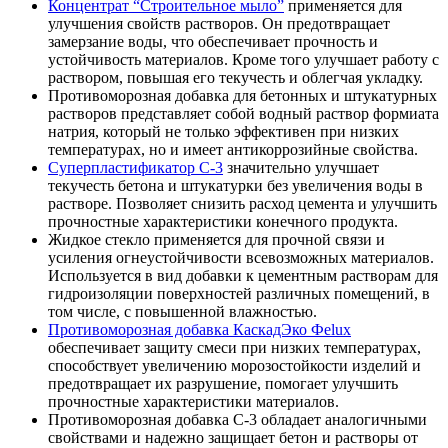
Концентрат “Строительное мыло”
применяется для
улучшения свойств растворов. Он предотвращает
замерзание воды, что обеспечивает прочность и
устойчивость материалов. Кроме того улучшает работу с
раствором, повышая его текучесть и облегчая укладку.
Противоморозная добавка для бетонных и штукатурных
растворов представляет собой водный раствор формиата
натрия, который не только эффективен при низких
температурах, но и имеет антикоррозийные свойства.
Суперпластификатор С-3
значительно улучшает
текучесть бетона и штукатурки без увеличения воды в
растворе. Позволяет снизить расход цемента и улучшить
прочностные характеристики конечного продукта.
Жидкое стекло применяется для прочной связи и
усиления огнеустойчивости всевозможных материалов.
Используется в вид добавки к цементным растворам для
гидроизоляции поверхностей различных помещений, в
том числе, с повышенной влажностью.
Противоморозная добавка КаскадЭко Феlux
обеспечивает защиту смеси при низких температурах,
способствует увеличению морозостойкости изделий и
предотвращает их разрушение, помогает улучшить
прочностные характеристики материалов.
Противоморозная добавка С-3 обладает аналогичными
свойствами и надежно защищает бетон и растворы от