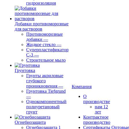
гидроизоляция
Добавки противоморозные
для растворов
Противоморозные
добавки
—
Жидкое стекло
—
Суперпластификатор
С-3
—
Строительное мыло
Грунтовка
Грунты акриловые
глубокого
проникновения
—
Компания
Грунтовка Tiefgrund
—
О
Однокомпонентный
производстве
полиуретановый
нам 12
грунт
лет
Контрактное
Огнебиозащита
производство
Огнебиозащита 1
Сертификаты
Оптовы