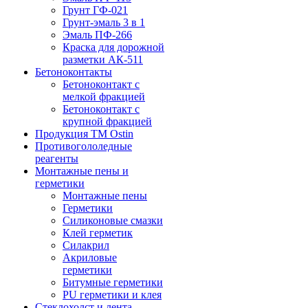
Грунт ГФ-021
Грунт-эмаль 3 в 1
Эмаль ПФ-266
Краска для дорожной
разметки АК-511
Бетоноконтакты
Бетоноконтакт с
мелкой фракцией
Бетоноконтакт с
крупной фракцией
Продукция ТМ Ostin
Противогололедные
реагенты
Монтажные пены и
герметики
Монтажные пены
Герметики
Силиконовые смазки
Клей герметик
Силакрил
Акриловые
герметики
Битумные герметики
PU герметики и клея
Стеклохолст и лента