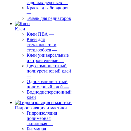
садовых деревьев
—
⁠Краска для бордюров
—
Эмаль для радиаторов
Клеи
Клеи ПВА
—
Клеи для
стеклохолста и
стеклообоев
—
Клеи универсальные
и строительные
—
Двухкомпонентный
полиуретановый клей
—
Однокомпонентный
полимерный клей
—
Воднодисперсионный
клей
Гидроизоляция и мастики
Гидроизоляция
полимерная
акриловая
—
Битумная