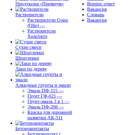
Продукция «Премиум»
Вопрос ответ
Вакансия
Растворители
Словарь
Растворители Олио
Вакансия
(Olio)
—
Растворители
ХимАвто
Сухие смеси
Шпатлевки
Лаки по дереву
Алкидные грунты и эмали
Эмаль ПФ-115
—
Грунт ГФ-021
—
Грунт-эмаль 3 в 1
—
Эмаль ПФ-266
—
Краска для дорожной
разметки АК-511
Бетоноконтакты
Бетоноконтакт с