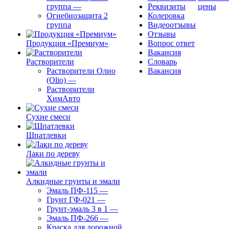
группа
—
Реквизиты
цены
Огнебиозащита 2
Колеровка
группа
Видеоотзывы
Отзывы
Продукция «Премиум»
Вопрос ответ
Вакансия
Растворители
Словарь
Растворители Олио
Вакансия
(Olio)
—
Растворители
ХимАвто
Сухие смеси
Шпатлевки
Лаки по дереву
Алкидные грунты и эмали
Эмаль ПФ-115
—
Грунт ГФ-021
—
Грунт-эмаль 3 в 1
—
Эмаль ПФ-266
—
Краска для дорожной