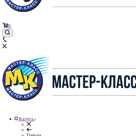
0
Калуга
Города