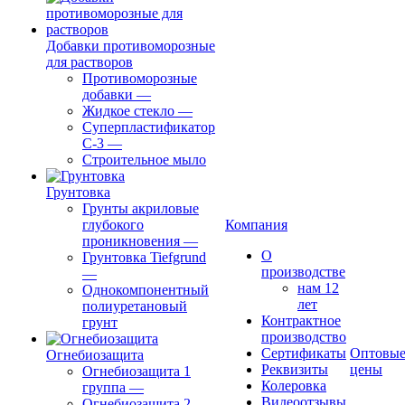
Добавки противоморозные
для растворов
Противоморозные
добавки
—
Жидкое стекло
—
Суперпластификатор
С-3
—
Строительное мыло
Грунтовка
Грунты акриловые
глубокого
Компания
проникновения
—
О
Грунтовка Tiefgrund
производстве
—
нам 12
Однокомпонентный
лет
полиуретановый
Контрактное
грунт
производство
Сертификаты
Оптовы
Огнебиозащита
Реквизиты
цены
Огнебиозащита 1
Колеровка
группа
—
Видеоотзывы
Огнебиозащита 2