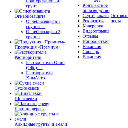
лет
полиуретановый
Контрактное
грунт
производство
Сертификаты
Оптовы
Огнебиозащита
Реквизиты
цены
Огнебиозащита 1
Колеровка
группа
—
Видеоотзывы
Огнебиозащита 2
Отзывы
группа
Вопрос ответ
Вакансия
Продукция «Премиум»
Словарь
Вакансия
Растворители
Растворители Олио
(Olio)
—
Растворители
ХимАвто
Сухие смеси
Шпатлевки
Лаки по дереву
Алкидные грунты и эмали