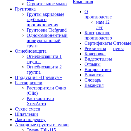
Компания
Строительное мыло
Грунтовка
О
Грунты акриловые
производстве
глубокого
нам 12
проникновения
лет
Грунтовка Tiefgrund
Контрактное
Однокомпонентный
производство
полиуретановый
Сертификаты
Оптовы
грунт
Реквизиты
цены
Огнебиозащита
Колеровка
Огнебиозащита 1
Видеоотзывы
группа
Отзывы
Огнебиозащита 2
Вопрос ответ
группа
Вакансия
Продукция «Премиум»
Словарь
Растворители
Вакансия
Растворители Олио
(Olio)
Растворители
ХимАвто
Сухие смеси
Шпатлевки
Лаки по дереву
Алкидные грунты и эмали
Эмаль ПФ-115