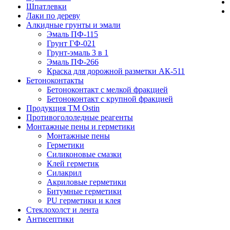
Шпатлевки
Лаки по дереву
Алкидные грунты и эмали
Эмаль ПФ-115
Грунт ГФ-021
Грунт-эмаль 3 в 1
Эмаль ПФ-266
Краска для дорожной разметки АК-511
Бетоноконтакты
Бетоноконтакт с мелкой фракцией
Бетоноконтакт с крупной фракцией
Продукция ТМ Ostin
Противогололедные реагенты
Монтажные пены и герметики
Монтажные пены
Герметики
Силиконовые смазки
Клей герметик
Силакрил
Акриловые герметики
Битумные герметики
PU герметики и клея
Стеклохолст и лента
Антисептики