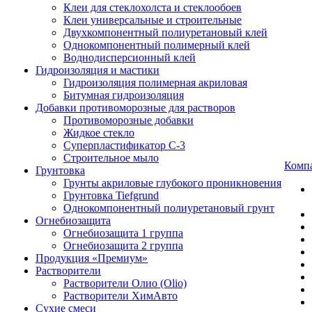
Клеи для стеклохолста и стеклообоев
Клеи универсальные и строительные
Двухкомпонентный полиуретановый клей
Однокомпонентный полимерный клей
Воднодисперсионный клей
Гидроизоляция и мастики
Гидроизоляция полимерная акриловая
Битумная гидроизоляция
Добавки противоморозные для растворов
Противоморозные добавки
Жидкое стекло
Суперпластификатор С-3
Строительное мыло
Комп
Грунтовка
Грунты акриловые глубокого проникновения
Грунтовка Tiefgrund
Однокомпонентный полиуретановый грунт
Огнебиозащита
Огнебиозащита 1 группа
Огнебиозащита 2 группа
Продукция «Премиум»
Растворители
Растворители Олио (Olio)
Растворители ХимАвто
Сухие смеси