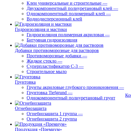
Клеи универсальные и строительные
—
Двухкомпонентный полиуретановый клей
—
Однокомпонентный полимерный клей
—
Воднодисперсионный клей
Гидроизоляция и мастики
Гидроизоляция полимерная акриловая
—
Битумная гидроизоляция
Добавки противоморозные для растворов
Противоморозные добавки
—
Жидкое стекло
—
Суперпластификатор С-3
—
Строительное мыло
Грунтовка
Грунты акриловые глубокого проникновения
—
Грунтовка Tiefgrund
—
Ко
Однокомпонентный полиуретановый грунт
Огнебиозащита
Огнебиозащита 1 группа
—
Огнебиозащита 2 группа
Продукция «Премиум»