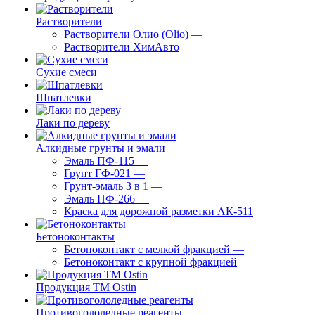
Растворители
Растворители Олио (Olio)
—
Растворители ХимАвто
Сухие смеси
Шпатлевки
Лаки по дереву
Алкидные грунты и эмали
Эмаль ПФ-115
—
Грунт ГФ-021
—
Грунт-эмаль 3 в 1
—
Эмаль ПФ-266
—
Краска для дорожной разметки АК-511
Бетоноконтакты
Бетоноконтакт с мелкой фракцией
—
Бетоноконтакт с крупной фракцией
Продукция ТМ Ostin
Противогололедные реагенты