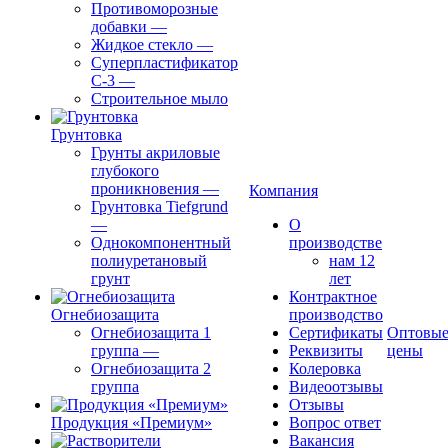
Противоморозные
добавки
—
Жидкое стекло
—
Суперпластификатор
С-3
—
Строительное мыло
Грунтовка
Грунты акриловые
глубокого
проникновения
—
Компания
Грунтовка Tiefgrund
—
О
Однокомпонентный
производстве
полиуретановый
нам 12
грунт
лет
Контрактное
Огнебиозащита
производство
Огнебиозащита 1
Сертификаты
Оптовы
группа
—
Реквизиты
цены
Огнебиозащита 2
Колеровка
группа
Видеоотзывы
Отзывы
Продукция «Премиум»
Вопрос ответ
Вакансия