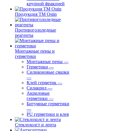
крупной фракцией
Продукция ТМ Ostin
Противогололедные
реагенты
Монтажные пены и
герметики
Монтажные пены
—
Герметики
—
Силиконовые смазки
—
Клей герметик
—
Силакрил
—
Акриловые
герметики
—
Битумные герметики
—
PU герметики и клея
Стеклохолст и лента