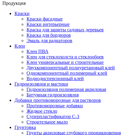
Продукция
Краски
Краски фасадные
Краски интерьерные
Краска для защиты садовых деревьев
⁠Краска для бордюров
Эмаль для радиаторов
Клеи
Клеи ПВА
Клеи для стеклохолста и стеклообоев
Клеи универсальные и строительные
Двухкомпонентный полиуретановый клей
Однокомпонентный полимерный клей
Воднодисперсионный клей
Гидроизоляция и мастики
Гидроизоляция полимерная акриловая
Битумная гидроизоляция
Добавки противоморозные для растворов
Противоморозные добавки
Жидкое стекло
Суперпластификатор С-3
Строительное мыло
Грунтовка
Грунты акриловые глубокого проникновения