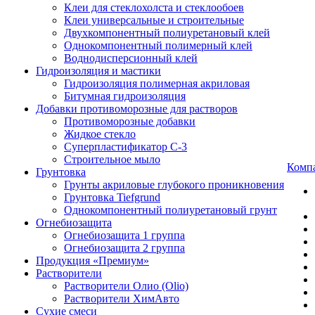
Клеи для стеклохолста и стеклообоев
Клеи универсальные и строительные
Двухкомпонентный полиуретановый клей
Однокомпонентный полимерный клей
Воднодисперсионный клей
Гидроизоляция и мастики
Гидроизоляция полимерная акриловая
Битумная гидроизоляция
Добавки противоморозные для растворов
Противоморозные добавки
Жидкое стекло
Суперпластификатор С-3
Строительное мыло
Комп
Грунтовка
Грунты акриловые глубокого проникновения
Грунтовка Tiefgrund
Однокомпонентный полиуретановый грунт
Огнебиозащита
Огнебиозащита 1 группа
Огнебиозащита 2 группа
Продукция «Премиум»
Растворители
Растворители Олио (Olio)
Растворители ХимАвто
Сухие смеси