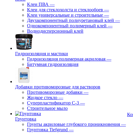
Клеи ПВА
—
Клеи для стеклохолста и стеклообоев
—
Клеи универсальные и строительные
—
Двухкомпонентный полиуретановый клей
—
Однокомпонентный полимерный клей
—
Воднодисперсионный клей
Гидроизоляция и мастики
Гидроизоляция полимерная акриловая
—
Битумная гидроизоляция
Добавки противоморозные для растворов
Противоморозные добавки
—
Жидкое стекло
—
Суперпластификатор С-3
—
Строительное мыло
Ко
Грунтовка
Грунты акриловые глубокого проникновения
—
Грунтовка Tiefgrund
—