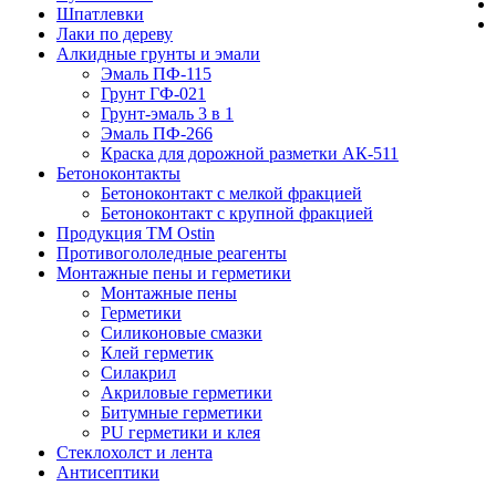
Шпатлевки
Лаки по дереву
Алкидные грунты и эмали
Эмаль ПФ-115
Грунт ГФ-021
Грунт-эмаль 3 в 1
Эмаль ПФ-266
Краска для дорожной разметки АК-511
Бетоноконтакты
Бетоноконтакт с мелкой фракцией
Бетоноконтакт с крупной фракцией
Продукция ТМ Ostin
Противогололедные реагенты
Монтажные пены и герметики
Монтажные пены
Герметики
Силиконовые смазки
Клей герметик
Силакрил
Акриловые герметики
Битумные герметики
PU герметики и клея
Стеклохолст и лента
Антисептики