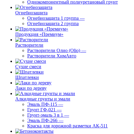
Однокомпонентный полиуретановый грунт
Огнебиозащита
Огнебиозащита 1 группа
—
Огнебиозащита 2 группа
Продукция «Премиум»
Растворители
Растворители Олио (Olio)
—
Растворители ХимАвто
Сухие смеси
Шпатлевки
Лаки по дереву
Алкидные грунты и эмали
Эмаль ПФ-115
—
Грунт ГФ-021
—
Грунт-эмаль 3 в 1
—
Эмаль ПФ-266
—
Краска для дорожной разметки АК-511