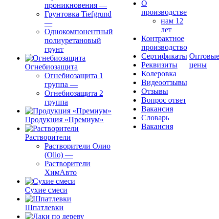
О
проникновения
—
производстве
Грунтовка Tiefgrund
нам 12
—
лет
Однокомпонентный
Контрактное
полиуретановый
производство
грунт
Сертификаты
Оптовы
Реквизиты
цены
Огнебиозащита
Колеровка
Огнебиозащита 1
Видеоотзывы
группа
—
Отзывы
Огнебиозащита 2
Вопрос ответ
группа
Вакансия
Словарь
Продукция «Премиум»
Вакансия
Растворители
Растворители Олио
(Olio)
—
Растворители
ХимАвто
Сухие смеси
Шпатлевки