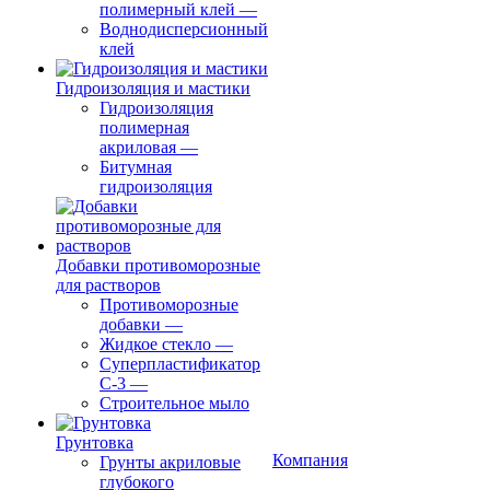
полимерный клей
—
Воднодисперсионный
клей
Гидроизоляция и мастики
Гидроизоляция
полимерная
акриловая
—
Битумная
гидроизоляция
Добавки противоморозные
для растворов
Противоморозные
добавки
—
Жидкое стекло
—
Суперпластификатор
С-3
—
Строительное мыло
Грунтовка
Компания
Грунты акриловые
глубокого