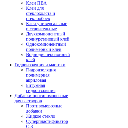
Клеи ПВА
Клеи для
стеклохолста и
стеклообоев
Клеи универсальные
и строительные
Двухкомпонентный
полиуретановый клей
Однокомпонентный
полимерный клей
Воднодисперсионный
клей
Гидроизоляция и мастики
Гидроизоляция
полимерная
акриловая
Битумная
гидроизоляция
Добавки противоморозные
для растворов
Противоморозные
добавки
Жидкое стекло
Суперпластификатор
С-3