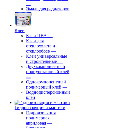
—
Эмаль для радиаторов
Клеи
Клеи ПВА
—
Клеи для
стеклохолста и
стеклообоев
—
Клеи универсальные
и строительные
—
Двухкомпонентный
полиуретановый клей
—
Однокомпонентный
полимерный клей
—
Воднодисперсионный
клей
Гидроизоляция и мастики
Гидроизоляция
полимерная
акриловая
—