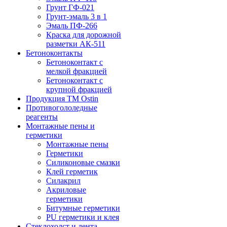
Грунт ГФ-021
Грунт-эмаль 3 в 1
Эмаль ПФ-266
Краска для дорожной
разметки АК-511
Бетоноконтакты
Бетоноконтакт с
мелкой фракцией
Бетоноконтакт с
крупной фракцией
Продукция ТМ Ostin
Противогололедные
реагенты
Монтажные пены и
герметики
Монтажные пены
Герметики
Силиконовые смазки
Клей герметик
Силакрил
Акриловые
герметики
Битумные герметики
PU герметики и клея
Стеклохолст и лента