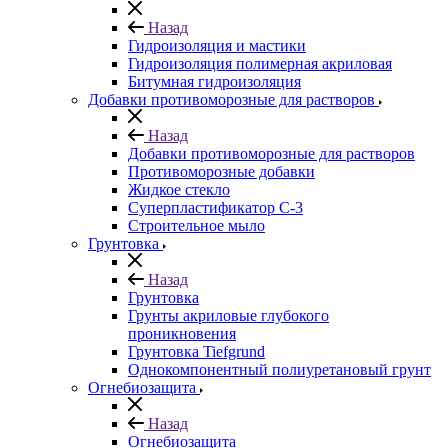
Назад
Гидроизоляция и мастики
Гидроизоляция полимерная акриловая
Битумная гидроизоляция
Добавки противоморозные для растворов
Назад
Добавки противоморозные для растворов
Противоморозные добавки
Жидкое стекло
Суперпластификатор С-3
Строительное мыло
Грунтовка
Назад
Грунтовка
Грунты акриловые глубокого
проникновения
Грунтовка Tiefgrund
Однокомпонентный полиуретановый грунт
Огнебиозащита
Назад
Огнебиозащита