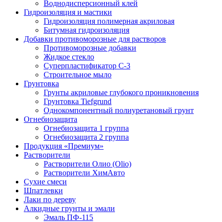
Воднодисперсионный клей
Гидроизоляция и мастики
Гидроизоляция полимерная акриловая
Битумная гидроизоляция
Добавки противоморозные для растворов
Противоморозные добавки
Жидкое стекло
Суперпластификатор С-3
Строительное мыло
Грунтовка
Грунты акриловые глубокого проникновения
Грунтовка Tiefgrund
Однокомпонентный полиуретановый грунт
Огнебиозащита
Огнебиозащита 1 группа
Огнебиозащита 2 группа
Продукция «Премиум»
Растворители
Растворители Олио (Olio)
Растворители ХимАвто
Сухие смеси
Шпатлевки
Лаки по дереву
Алкидные грунты и эмали
Эмаль ПФ-115