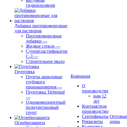
Битумная
гидроизоляция
Добавки противоморозные
для растворов
Противоморозные
добавки
—
Жидкое стекло
—
Суперпластификатор
С-3
—
Строительное мыло
Грунтовка
Компания
Грунты акриловые
глубокого
О
проникновения
—
производстве
Грунтовка Tiefgrund
нам 12
—
лет
Однокомпонентный
Контрактное
полиуретановый
производство
грунт
Сертификаты
Оптовы
Реквизиты
цены
Огнебиозащита
Колеровка