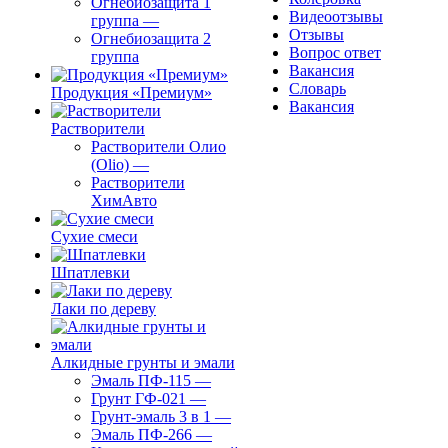
Огнебиозащита 1
Видеоотзывы
группа
—
Отзывы
Огнебиозащита 2
Вопрос ответ
группа
Вакансия
Словарь
Продукция «Премиум»
Вакансия
Растворители
Растворители Олио
(Olio)
—
Растворители
ХимАвто
Сухие смеси
Шпатлевки
Лаки по дереву
Алкидные грунты и эмали
Эмаль ПФ-115
—
Грунт ГФ-021
—
Грунт-эмаль 3 в 1
—
Эмаль ПФ-266
—