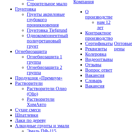
Компания
Строительное мыло
Грунтовка
О
Грунты акриловые
производстве
глубокого
нам 12
проникновения
лет
Грунтовка Tiefgrund
Контрактное
Однокомпонентный
производство
полиуретановый
Сертификаты
Оптовы
грунт
Реквизиты
цены
Огнебиозащита
Колеровка
Огнебиозащита 1
Видеоотзывы
группа
Отзывы
Огнебиозащита 2
Вопрос ответ
группа
Вакансия
Продукция «Премиум»
Словарь
Растворители
Вакансия
Растворители Олио
(Olio)
Растворители
ХимАвто
Сухие смеси
Шпатлевки
Лаки по дереву
Алкидные грунты и эмали
Эмаль ПФ-115