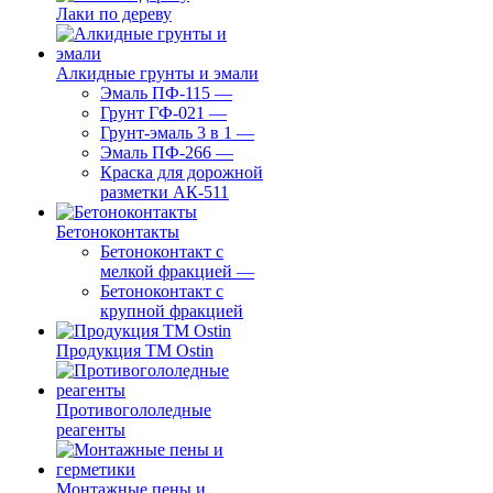
Лаки по дереву
Алкидные грунты и эмали
Эмаль ПФ-115
—
Грунт ГФ-021
—
Грунт-эмаль 3 в 1
—
Эмаль ПФ-266
—
Краска для дорожной
разметки АК-511
Бетоноконтакты
Бетоноконтакт с
мелкой фракцией
—
Бетоноконтакт с
крупной фракцией
Продукция ТМ Ostin
Противогололедные
реагенты
Монтажные пены и