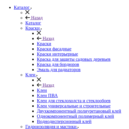
Каталог
Назад
Каталог
Краски
Назад
Краски
Краски фасадные
Краски интерьерные
Краска для защиты садовых деревьев
⁠Краска для бордюров
Эмаль для радиаторов
Клеи
Назад
Клеи
Клеи ПВА
Клеи для стеклохолста и стеклообоев
Клеи универсальные и строительные
Двухкомпонентный полиуретановый клей
Однокомпонентный полимерный клей
Воднодисперсионный клей
Гидроизоляция и мастики